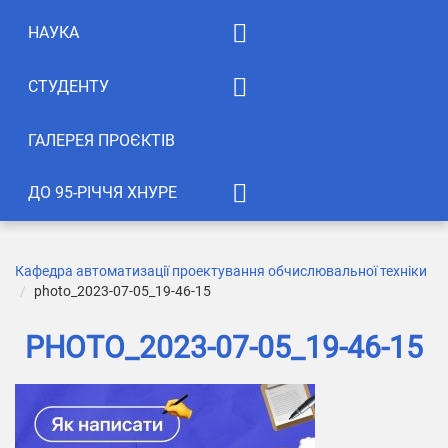
Освітні програми
НАУКА
Анотації дисциплін
Аспірантура
СТУДЕНТУ
Відгуки студентів
EWDTS
Силабуси
ГАЛЕРЕЯ ПРОЄКТІВ
Конференції
Публікації
ДО 95-РІЧЧЯ ХНУРЕ
Студентська творчість
Кафедра АПОТ у 2005 році
Лабораторії
Галерея привiтань
Кафедра автоматизації проектування обчислювальної техніки
photo_2023-07-05_19-46-15
Міжнародне
Cемінар до 95 річчя ХНУРЕ!
співробітництво
PHOTO_2023-07-05_19-46-15
Наукові напрями