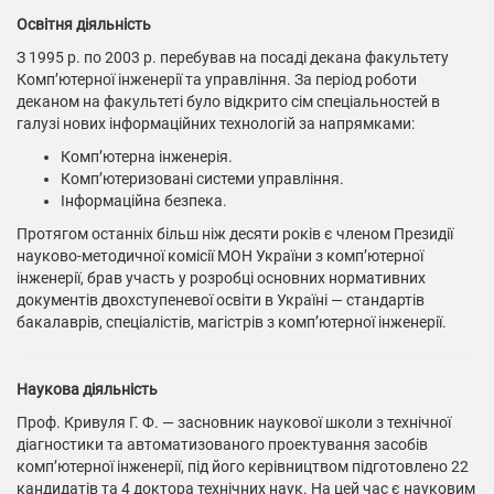
Освітня діяльність
З 1995 р. по 2003 р. перебував на посаді декана факультету
Комп’ютерної інженерії та управління. За період роботи
деканом на факультеті було відкрито сім спеціальностей в
галузі нових інформаційних технологій за напрямками:
Комп’ютерна інженерія.
Комп’ютеризовані системи управління.
Інформаційна безпека.
Протягом останніх більш ніж десяти років є членом Президії
науково-методичної комісії МОН України з комп’ютерної
інженерії, брав участь у розробці основних нормативних
документів двохступеневої освіти в Україні — стандартів
бакалаврів, спеціалістів, магістрів з комп’ютерної інженерії.
Наукова діяльність
Проф. Кривуля Г. Ф. — засновник наукової школи з технічної
діагностики та автоматизованого проектування засобів
комп’ютерної інженерії, під його керівництвом підготовлено 22
кандидатів та 4 доктора технічних наук. На цей час є науковим