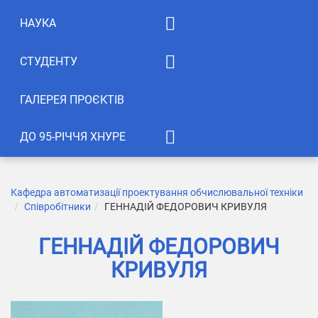
Освітні програми
НАУКА
Анотації дисциплін
Аспірантура
СТУДЕНТУ
Відгуки студентів
EWDTS
Силабуси
ГАЛЕРЕЯ ПРОЄКТІВ
Конференції
Публікації
ДО 95-РІЧЧЯ ХНУРЕ
Студентська творчість
Кафедра АПОТ у 2005 році
Лабораторії
Галерея привiтань
Кафедра автоматизації проектування обчислювальної техніки
Співробітники
ГЕННАДІЙ ФЕДОРОВИЧ КРИВУЛЯ
Міжнародне
Cемінар до 95 річчя ХНУРЕ!
співробітництво
ГЕННАДІЙ ФЕДОРОВИЧ
Наукові напрями
КРИВУЛЯ