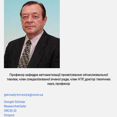
Професор кафедри автоматизації проектування обчислювальної
техніки, член спеціалізованої вченої ради, член НТР, доктор технічних
наук, професор
gennady.krivoulya@nure.ua
Google Scholar
ResearcherGate
ORCID iD
Scopus