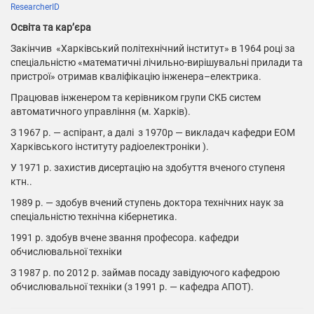
ResearcherID
Освіта та кар’єра
Закінчив «Харківський політехнічний інститут» в 1964 році за
спеціальністю «математичні лічильно-вирішувальні прилади та
пристрої» отримав кваліфікацію інженера–електрика.
Працював інженером та керівником групи СКБ систем
автоматичного управління (м. Харків).
З 1967 р. — аспірант, а далі з 1970р — викладач кафедри ЕОМ
Харківського інституту радіоелектроніки ).
У 1971 р. захистив дисертацію на здобуття вченого ступеня
ктн..
1989 р. — здобув вчений ступень доктора технічних наук за
спеціальністю технічна кібернетика.
1991 р. здобув вчене звання професора. кафедри
обчислювальної техніки
З 1987 р. по 2012 р. займав посаду завідуючого кафедрою
обчислювальної техніки (з 1991 р. — кафедра АПОТ).